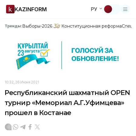
KAZINFORM
РУ
Выборы-2026
Конституционная реформа
Спецп
Тренды:
10:32, 26 Июня 2021
Республиканский шахматный OPEN
турнир «Мемориал А.Г.Уфимцева»
прошел в Костанае