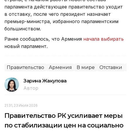
парламента действующее правительство уходит
в отставку, после чего президент назначает
премьер-министра, избранного парламентским
большинством.
Ранее сообщалось, что Армения
начала выбирать
новый парламент.
Правительство
Армения
В мире
Отставки
П
Зарина Жакупова
Автор
21:31, 23 Июля 2026
Правительство РК усиливает меры
по стабилизации цен на социально