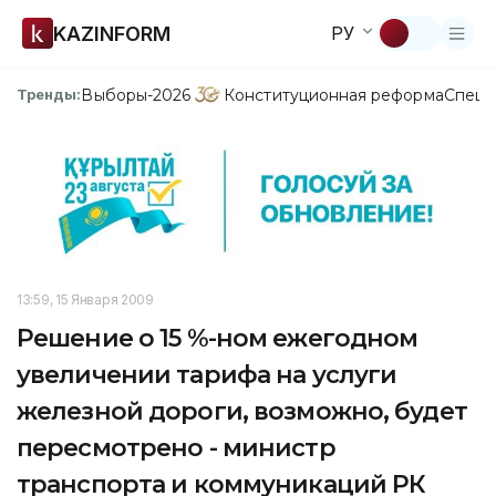
KAZINFORM
РУ
Выборы-2026
Конституционная реформа
Спецп
Тренды:
13:59, 15 Января 2009
Решение о 15 %-ном ежегодном
увеличении тарифа на услуги
железной дороги, возможно, будет
пересмотрено - министр
транспорта и коммуникаций РК