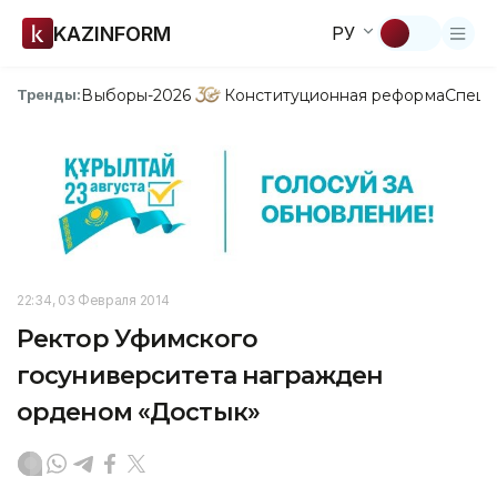
KAZINFORM
РУ
Выборы-2026
Конституционная реформа
Спецп
Тренды:
22:34, 03 Февраля 2014
Ректор Уфимского
госуниверситета награжден
орденом «Достык»