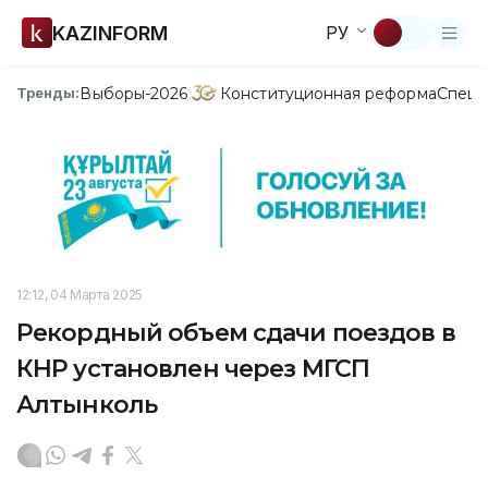
KAZINFORM
РУ
Выборы-2026
Конституционная реформа
Спецп
Тренды:
12:12, 04 Марта 2025
Рекордный объем сдачи поездов в
КНР установлен через МГСП
Алтынколь