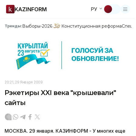
KAZINFORM
РУ
Выборы-2026
Конституционная реформа
Спецп
Тренды:
20:21, 29 Января 2009
Рэкетиры XXI века "крышевали"
сайты
МОСКВА. 29 января. КАЗИНФОРМ - У многих еще