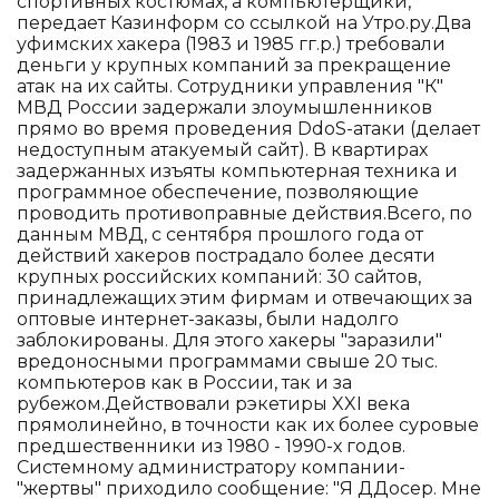
спортивных костюмах, а компьютерщики,
передает Казинформ со ссылкой на Утро.ру.Два
уфимских хакера (1983 и 1985 гг.р.) требовали
деньги у крупных компаний за прекращение
атак на их сайты. Сотрудники управления "К"
МВД России задержали злоумышленников
прямо во время проведения DdoS-атаки (делает
недоступным атакуемый сайт). В квартирах
задержанных изъяты компьютерная техника и
программное обеспечение, позволяющие
проводить противоправные действия.Всего, по
данным МВД, с сентября прошлого года от
действий хакеров пострадало более десяти
крупных российских компаний: 30 сайтов,
принадлежащих этим фирмам и отвечающих за
оптовые интернет-заказы, были надолго
заблокированы. Для этого хакеры "заразили"
вредоносными программами свыше 20 тыс.
компьютеров как в России, так и за
рубежом.Действовали рэкетиры XXI века
прямолинейно, в точности как их более суровые
предшественники из 1980 - 1990-х годов.
Системному администратору компании-
"жертвы" приходило сообщение: "Я ДДосер. Мне