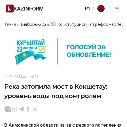
KAZINFORM
РУ
Выборы-2026
Конституционная реформа
Спецп
Тренды:
12:38, 28 Марта 2024
Река затопила мост в Кокшетау:
уровень воды под контролем
В Акмолинской области из-за с резкого потепления