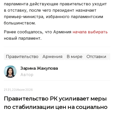
парламента действующее правительство уходит
в отставку, после чего президент назначает
премьер-министра, избранного парламентским
большинством.
Ранее сообщалось, что Армения
начала выбирать
новый парламент.
Правительство
Армения
В мире
Отставки
П
Зарина Жакупова
Автор
21:31, 23 Июля 2026
Правительство РК усиливает меры
по стабилизации цен на социально