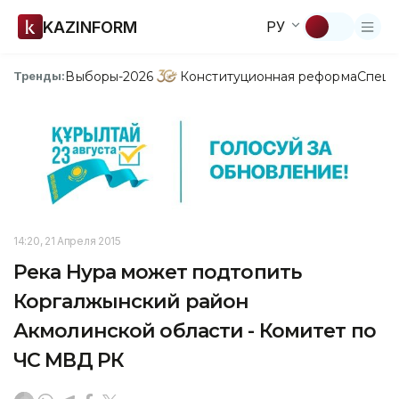
KAZINFORM
РУ
Выборы-2026
Конституционная реформа
Спецп
Тренды:
14:20, 21 Апреля 2015
Река Нура может подтопить
Коргалжынский район
Акмолинской области - Комитет по
ЧС МВД РК