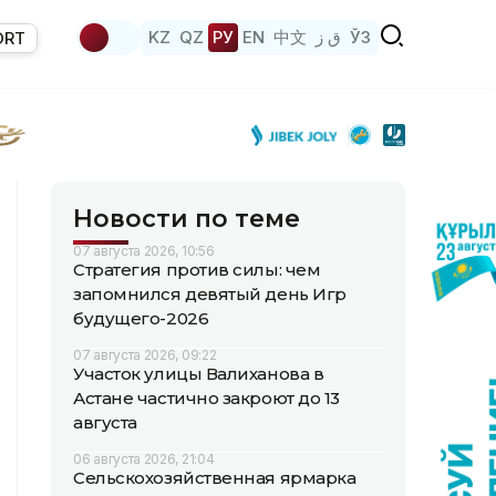
KZ
QZ
РУ
EN
中文
ق ز
ЎЗ
ORT
Новости по теме
07 августа 2026, 10:56
Стратегия против силы: чем
запомнился девятый день Игр
будущего-2026
07 августа 2026, 09:22
Участок улицы Валиханова в
Астане частично закроют до 13
августа
06 августа 2026, 21:04
Сельскохозяйственная ярмарка