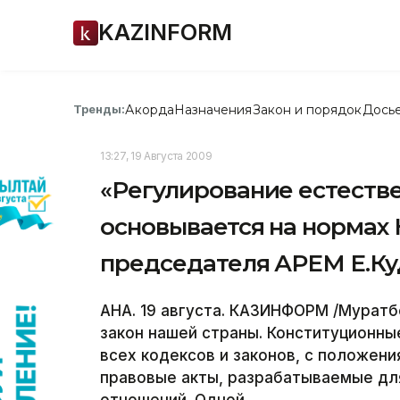
KAZINFORM
Акорда
Назначения
Закон и порядок
Дось
Тренды:
13:27, 19 Августа 2009
«Регулирование естеств
основывается на нормах 
председателя АРЕМ Е.К
АНА. 19 августа. КАЗИНФОРМ /Муратб
закон нашей страны. Конституционн
всех кодексов и законов, с положен
правовые акты, разрабатываемые дл