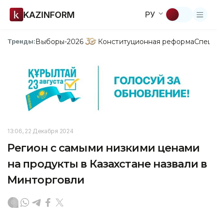
KAZINFORM
РУ
Выборы-2026
Конституционная реформа
Спецп
Тренды:
13:06, 22 Декабря 2024
Регион с самыми низкими ценами
на продукты в Казахстане назвали в
Минторговли