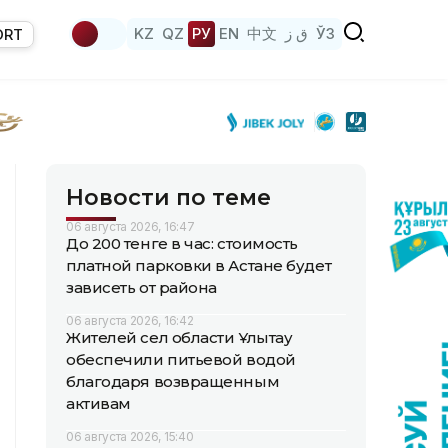
KZ
QZ
РУ
EN
中文
ق ز
ЎЗ
ORT
Новости по теме
06 августа 2026, 16:47
До 200 тенге в час: стоимость
платной парковки в Астане будет
зависеть от района
06 августа 2026, 16:42
Жителей сел области Ұлытау
обеспечили питьевой водой
благодаря возвращенным
активам
06 августа 2026, 15:40