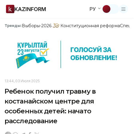
KAZINFORM
РУ
Выборы-2026
Конституционная реформа
Спецп
Тренды:
13:44, 03 Июля 2025
Ребенок получил травму в
костанайском центре для
особенных детей: начато
расследование