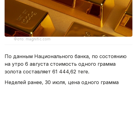
Фото: magnific.com
По данным Национального банка, по состоянию
на утро 6 августа стоимость одного грамма
золота составляет 61 444,62 теңге.
Неделей ранее, 30 июля, цена одного грамма
драгоценного металла
составляла
61 889,33 теңге.
Таким образом, за неделю стоимость золота
снизилась на 444,71 теңге.
Ранее сообщалось, что Казахстан
вошел в пятерку
крупнейших покупателей золота среди
центральных банков по итогам второго квартала