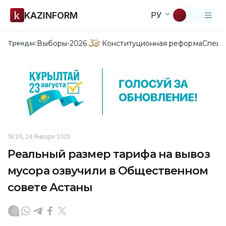
KAZINFORM
РУ
Выборы-2026
Конституционная реформа
Спецп
Тренды:
18:20, 24 Января 2025
Реальный размер тарифа на вывоз
мусора озвучили в Общественном
совете Астаны