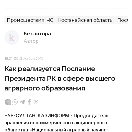
Происшествия, ЧС
Костанайская область
Посла
без автора
Автор
16:21, 09 Декабря 2019
Как реализуется Послание
Президента РК в сфере высшего
аграрного образования
НУР-СУЛТАН. КАЗИНФОРМ - Председатель
правления некоммерческого акционерного
общества «Национальный аграрный научно-