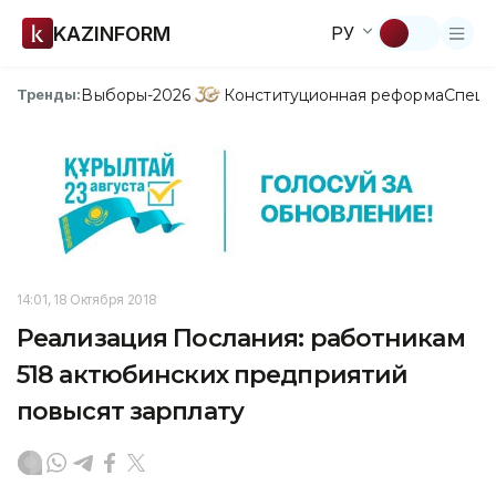
KAZINFORM
РУ
Выборы-2026
Конституционная реформа
Спецп
Тренды:
14:01, 18 Октября 2018
Реализация Послания: работникам
518 актюбинских предприятий
повысят зарплату