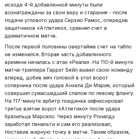
исходе 4-й добавленной минуты были
вознаграждены за свои веру и старания - после
подачи углового удара Серхио Рамос, опередив
защитников «Атлетико», сравнял счет в
драматичном матче.
После первой половины овертайма счет на табло
не изменился. Вторая часть добавленного
времени началась с атак «Реала». На 110-й минуте
матча-триллера Гаррэт Бейл вывел свою команду
вперед, добив мяч головой в угол ворот
соперника после удара Анхела Ди Мария, который
совершил сумасшедший слалом по левому флангу.
На 117-минуте арбитр поединка зафиксировал
третье взятие ворот «Атлетико» после удара
бразильца Марсело. Через минуту Роналду
заработал пенальти и сам его реализовал,
поставив жирную точку в матче. Таким образом,