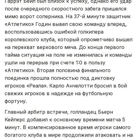
Гаррэт Бейл был близок к успеху, однако его удар
после очередного скоростного забега пришелся
мимо ворот соперника. На 37-й минуте защитник
«Атлетико» Годин вывел свою команду вперед,
воспользовавшись ошибкой голкипера
королевского клуба, который опрометчиво вышел
на перехват верхового мяча. До конца первого
тайма ситуация на поле не изменилась и команды
ушли на перерыв при счете 1:0 в пользу
«Атлетико». Вторая половина финального
поединка прошла полностью под диктовку
игроков «Реала». Карло Анчелотти бросил в бой
свежих игроков в надежде на футбольную
фортуну.
Главный арбитр встречи, голландец Бьерн
Кейперс добавил к основному времени матча 5
минут. В компенсированное время игроки самого
богатого клуба в мире продолжили атаковать и на