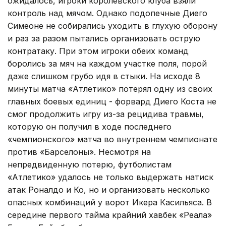
ожидалось, игроки королевского клуба взяли
контроль над мячом. Однако подопечные Диего
Симеоне не собирались уходить в глухую оборону
и раз за разом пытались организовать острую
контратаку. При этом игроки обеих команд
боролись за мяч на каждом участке поля, порой
даже слишком грубо идя в стыки. На исходе 8
минуты матча «Атлетико» потерял одну из своих
главных боевых единиц - форвард Диего Коста не
смог продолжить игру из-за рецидива травмы,
которую он получил в ходе последнего
«чемпионского» матча во внутреннем чемпионате
против «Барселоны». Несмотря на
непредвиденную потерю, футболистам
«Атлетико» удалось не только выдержать натиск
атак Роналдо и Ко, но и организовать несколько
опасных комбинаций у ворот Икера Касильяса. В
середине первого тайма крайний хавбек «Реала»