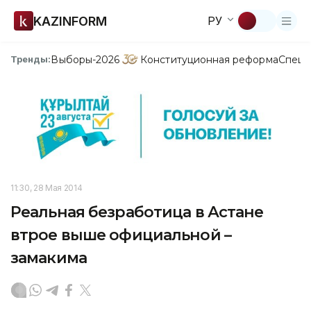
KAZINFORM
РУ
Выборы-2026
Конституционная реформа
Спецп
Тренды:
11:30, 28 Мая 2014
Реальная безработица в Астане
втрое выше официальной –
замакима