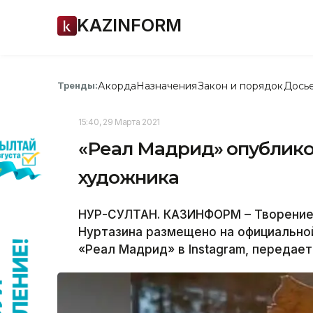
KAZINFORM
Акорда
Назначения
Закон и порядок
Дось
Тренды:
15:40, 29 Марта 2021
«Реал Мадрид» опублико
художника
НУР-СУЛТАН. КАЗИНФОРМ – Творение 
Нуртазина размещено на официальной
«Реал Мадрид» в Instagram, передае