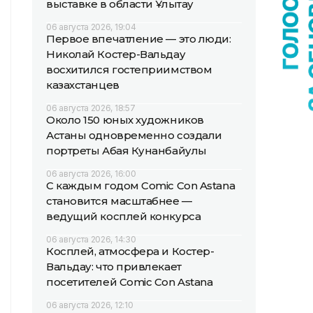
выставке в области Ұлытау
06 августа 2026, 19:04
Первое впечатление — это люди:
Николай Костер-Вальдау
восхитился гостеприимством
казахстанцев
06 августа 2026, 18:57
Около 150 юных художников
Астаны одновременно создали
портреты Абая Кунанбайулы
06 августа 2026, 16:00
С каждым годом Comic Con Astana
становится масштабнее —
ведущий косплей конкурса
06 августа 2026, 14:30
Косплей, атмосфера и Костер-
Вальдау: что привлекает
посетителей Comic Con Astana
06 августа 2026, 12:10