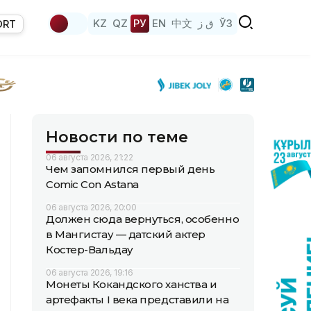
KZ
QZ
РУ
EN
中文
ق ز
ЎЗ
ORT
Новости по теме
06 августа 2026, 21:22
Чем запомнился первый день
Comic Con Astana
06 августа 2026, 20:00
Должен сюда вернуться, особенно
в Мангистау — датский актер
Костер-Вальдау
06 августа 2026, 19:16
Монеты Кокандского ханства и
артефакты I века представили на