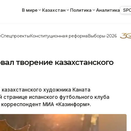
В мире
Казахстан
Политика
Аналитика
SP
е
Спецпроекты
Конституционная реформа
Выборы-2026
вал творение казахстанского
казахстанского художника Каната
 странице испанского футбольного клуба
т корреспондент МИА «Казинформ».