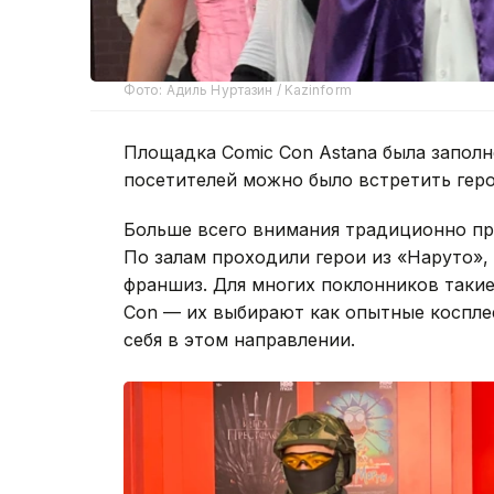
Фото: Адиль Нуртазин / Kazinform
Площадка Comic Con Astana была заполн
посетителей можно было встретить геро
Больше всего внимания традиционно пр
По залам проходили герои из «Наруто», 
франшиз. Для многих поклонников таки
Con — их выбирают как опытные косплее
себя в этом направлении.