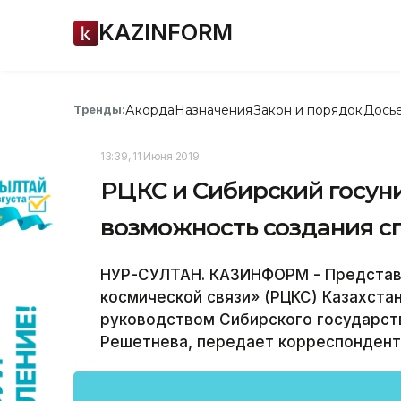
KAZINFORM
Акорда
Назначения
Закон и порядок
Дось
Тренды:
13:39, 11 Июня 2019
РЦКС и Сибирский госун
возможность создания с
НУР-СУЛТАН. КАЗИНФОРМ - Представ
космической связи» (РЦКС) Казахста
руководством Сибирского государств
Решетнева, передает корреспондент