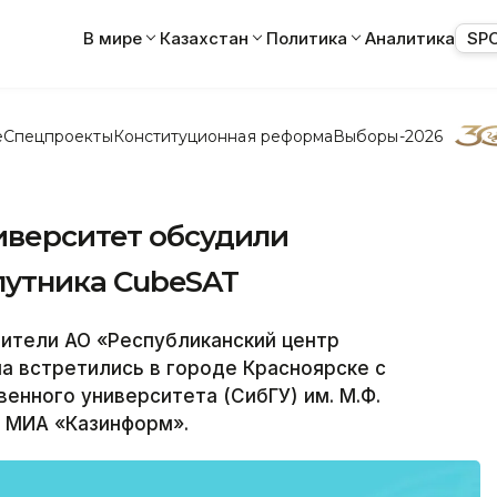
В мире
Казахстан
Политика
Аналитика
SP
е
Спецпроекты
Конституционная реформа
Выборы-2026
иверситет обсудили
путника CubeSAT
ители АО «Республиканский центр
на встретились в городе Красноярске с
енного университета (СибГУ) им. М.Ф.
 МИА «Казинформ».