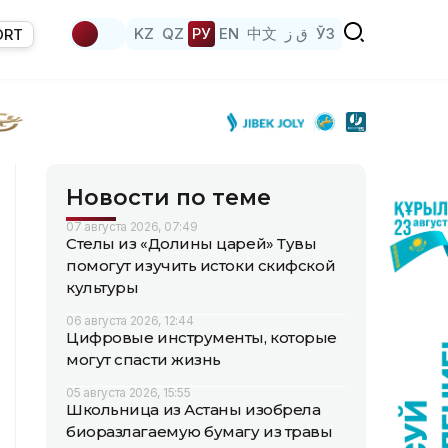
KZ
QZ
РУ
EN
中文
ق ز
ЎЗ
ORT
Новости по теме
07 августа 2026, 07:49
Стелы из «Долины царей» Тувы
помогут изучить истоки скифской
культуры
06 августа 2026, 12:44
Цифровые инструменты, которые
могут спасти жизнь
05 августа 2026, 15:55
Школьница из Астаны изобрела
биоразлагаемую бумагу из травы