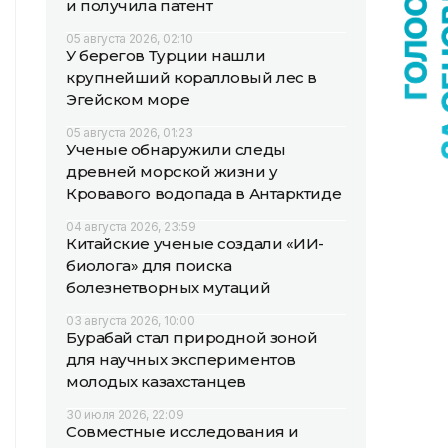
и получила патент
05 августа 2026, 02:10
У берегов Турции нашли
крупнейший коралловый лес в
Эгейском море
05 августа 2026, 01:23
Ученые обнаружили следы
древней морской жизни у
Кровавого водопада в Антарктиде
04 августа 2026, 23:59
Китайские ученые создали «ИИ-
биолога» для поиска
болезнетворных мутаций
03 августа 2026, 10:00
Бурабай стал природной зоной
для научных экспериментов
молодых казахстанцев
30 июля 2026, 22:09
Совместные исследования и