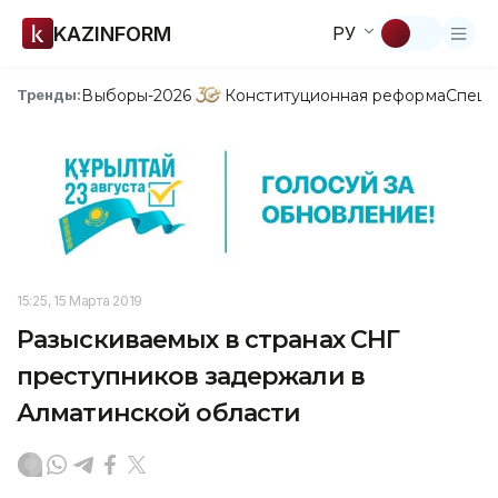
KAZINFORM
РУ
Выборы-2026
Конституционная реформа
Спецп
Тренды:
15:25, 15 Марта 2019
Разыскиваемых в странах СНГ
преступников задержали в
Алматинской области