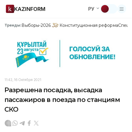
KAZINFORM
РУ
Выборы-2026
Конституционная реформа
Спецп
Тренды:
11:42, 16 Октября 2021
Разрешена посадка, высадка
пассажиров в поезда по станциям
СКО