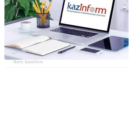
Фото: Kazinform
Самая крупная трагедия на шахте
28 октября на шахте имени Костенко в
Карагандинской области, принадлежащей
компании «АрселорМиттал Темиртау»,
прогремел
взрыв. Предположительно, по информации
компании, в лаве произошел взрыв газометана.
На момент аварии в шахте находилось 252