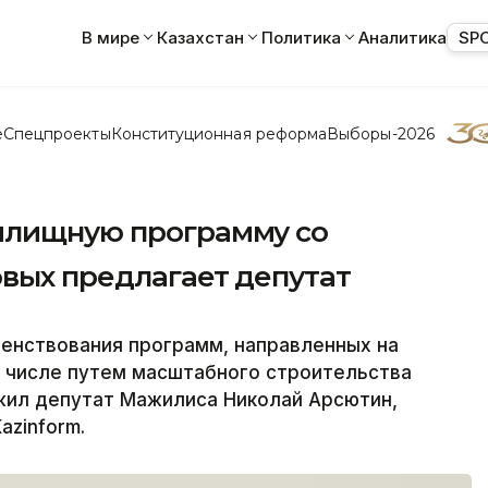
В мире
Казахстан
Политика
Аналитика
SP
е
Спецпроекты
Конституционная реформа
Выборы-2026
илищную программу со
овых предлагает депутат
нствования программ, направленных на
м числе путем масштабного строительства
жил депутат Мажилиса Николай Арсютин,
azinform.