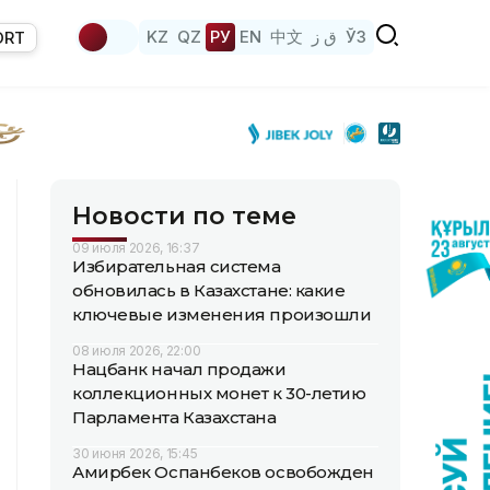
KZ
QZ
РУ
EN
中文
ق ز
ЎЗ
ORT
Новости по теме
09 июля 2026, 16:37
Избирательная система
обновилась в Казахстане: какие
ключевые изменения произошли
08 июля 2026, 22:00
Нацбанк начал продажи
коллекционных монет к 30-летию
Парламента Казахстана
30 июня 2026, 15:45
Амирбек Оспанбеков освобожден