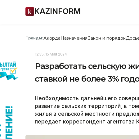
KAZINFORM
Акорда
Назначения
Закон и порядок
Дось
Тренды:
12:35, 15 Мая 2024
Разработать сельскую ж
ставкой не более 3% год
Необходимость дальнейшего соверше
развитие сельских территорий, в то
жилья в сельской местности предло
передает корреспондент агентства K