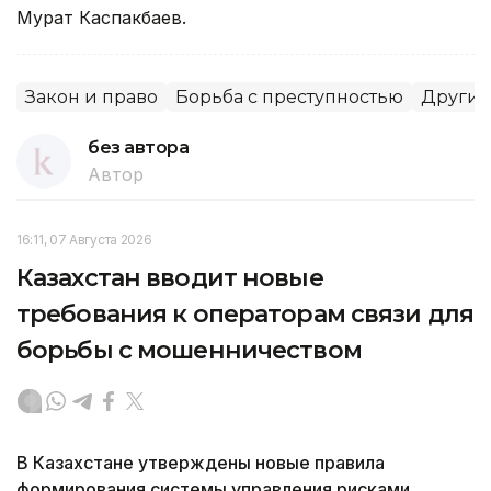
Мурат Каспакбаев.
Закон и право
Борьба с преступностью
Другие
без автора
Автор
16:11, 07 Августа 2026
Казахстан вводит новые
требования к операторам связи для
борьбы с мошенничеством
В Казахстане утверждены новые правила
формирования системы управления рисками