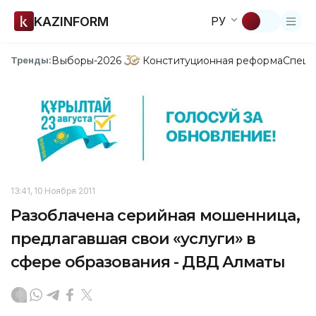
KAZINFORM
РУ
Выборы-2026
Конституционная реформа
Спецп
Тренды:
13:41, 10 Ноября 2011
Разоблачена серийная мошенница,
предлагавшая свои «услуги» в
сфере образования - ДВД Алматы