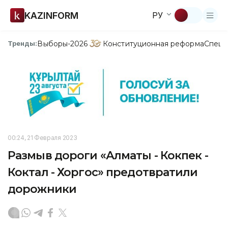
KAZINFORM
РУ
Выборы-2026
Конституционная реформа
Спецп
Тренды:
00:24, 21 Февраля 2023
Размыв дороги «Алматы - Кокпек -
Коктал - Хоргос» предотвратили
дорожники