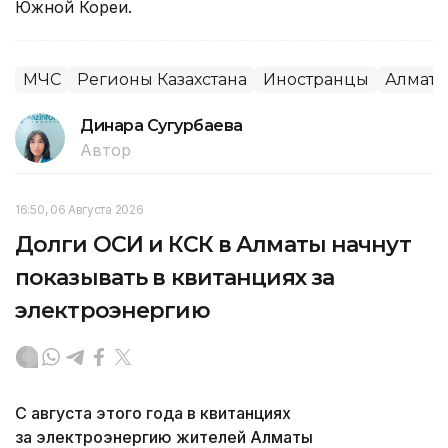
Южной Кореи.
МЧС
Регионы Казахстана
Иностранцы
Алмати
Динара Сугурбаева
Автор
16:50, 06 Августа 2026
Долги ОСИ и КСК в Алматы начнут
показывать в квитанциях за
электроэнергию
С августа этого года в квитанциях
за электроэнергию жителей Алматы