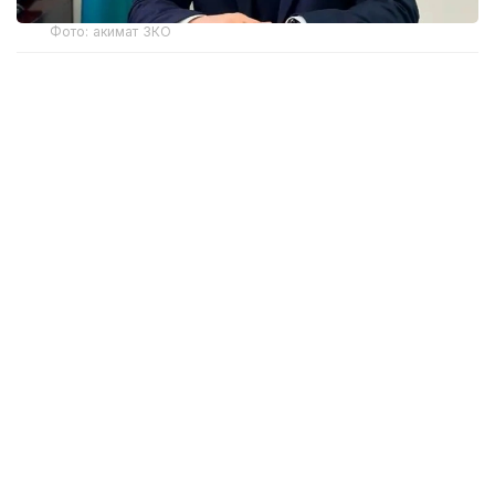
Фото: акимат ЗКО
Ранее распоряжением акима Западно-
Казахстанской области Наримана Торегалиева
от 3 июня 2026 года Мадияр Утешев был
отстранен от исполнения служебных
обязанностей сроком на один месяц.
Как сообщила на брифинге в Региональной службе
коммуникаций исполняющая обязанности
руководителя управления здравоохранения ЗКО
Айнаш Губайдуллина, М. Утешев уволен
по собственному заявлению.
В мае этого года в Западно-Казахстанской
области по подозрению в коррупции были
задержаны руководители семи медицинских
организаций.