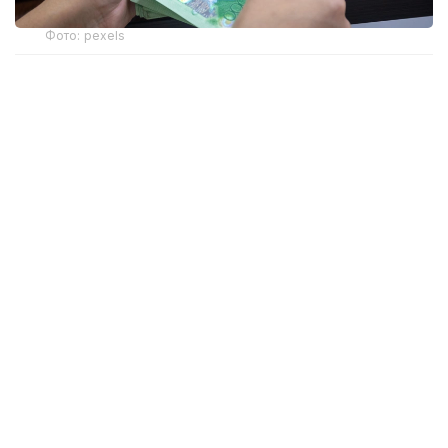
Фото: pexels
Свои услуги по выдаче займов мужчина
рекламировал через объявления на OLX
и в Instagram.
— Пользуясь тяжелым материальным
положением граждан и невозможностью
получения ими кредитов в банках второго
уровня, он предоставлял займы
под высокие проценты — до 120%
годовых. При этом в нотариально
удостоверенных договорах указывались
завышенные суммы займа, поскольку в них
заранее включались проценты, расходы
на оформление и иные платежи, —
сообщает АФМ.