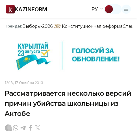
KAZINFORM
РУ
Выборы-2026
Конституционная реформа
Спецп
Тренды:
12:18, 17 Октября 2013
Рассматривается несколько версий
причин убийства школьницы из
Актобе