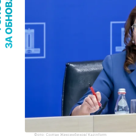
Фото: Солтан Жексенбеков/ Kazinform