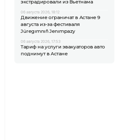
экстрадировали из Вьетнама
06 августа 2026, 18:12
Движение ограничат в Астане 9
августа из-за фестиваля
Jüregımnıñ Jenımpazy
06 августа 2026, 17:53
Тариф на услуги эвакуаторов авто
поднимут в Астане