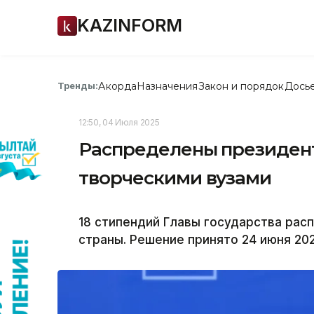
KAZINFORM
Акорда
Назначения
Закон и порядок
Дось
Тренды:
12:50, 04 Июля 2025
Распределены президен
творческими вузами
18 стипендий Главы государства ра
страны. Решение принято 24 июня 202