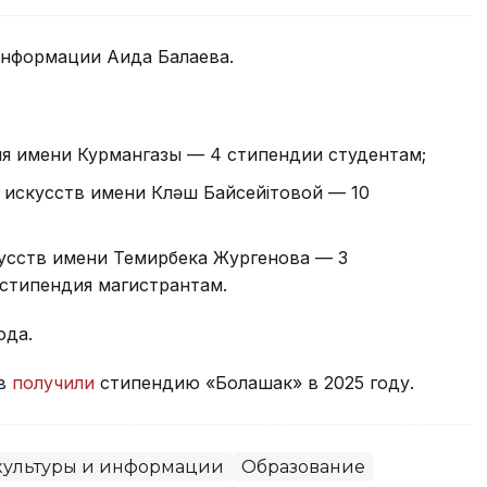
информации Аида Балаева.
ия имени Курмангазы — 4 стипендии студентам;
искусств имени Күләш Байсейітовой — 10
кусств имени Темирбека Жургенова — 3
 стипендия магистрантам.
ода.
ев
получили
стипендию «Болашак» в 2025 году.
ультуры и информации
Образование