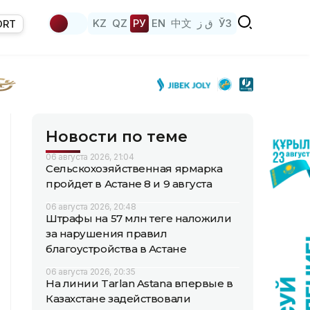
KZ
QZ
РУ
EN
中文
ق ز
ЎЗ
ORT
Новости по теме
06 августа 2026, 21:04
Сельскохозяйственная ярмарка
пройдет в Астане 8 и 9 августа
06 августа 2026, 20:48
Штрафы на 57 млн теңге наложили
за нарушения правил
благоустройства в Астане
06 августа 2026, 20:35
На линии Tarlan Astana впервые в
Казахстане задействовали