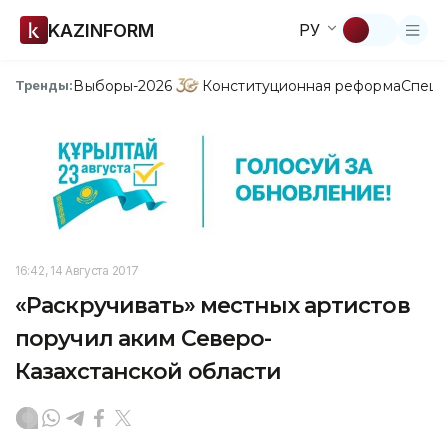
KAZINFORM
РУ
Выборы-2026
Конституционная реформа
Спецп
Тренды:
16:42, 14 Августа 2017
«Раскручивать» местных артистов
поручил аким Северо-
Казахстанской области