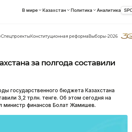
В мире
Казахстан
Политика
Аналитика
SP
е
Спецпроекты
Конституционная реформа
Выборы-2026
хстана за полгода составили
оды государственного бюджета Казахстана
авили 3,2 трлн. тенге. Об этом сегодня на
л министр финансов Болат Жамишев.