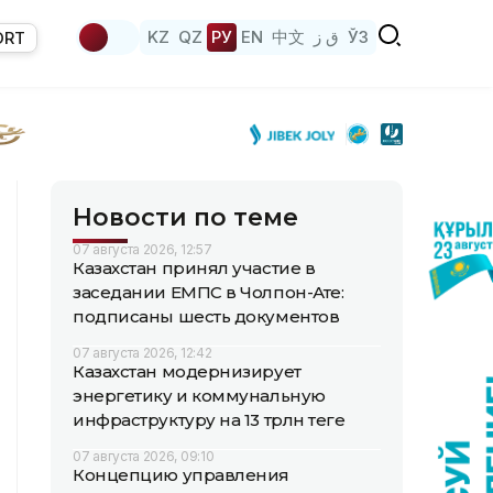
KZ
QZ
РУ
EN
中文
ق ز
ЎЗ
ORT
Новости по теме
07 августа 2026, 12:57
Казахстан принял участие в
заседании ЕМПС в Чолпон-Ате:
подписаны шесть документов
07 августа 2026, 12:42
Казахстан модернизирует
энергетику и коммунальную
инфраструктуру на 13 трлн теңге
07 августа 2026, 09:10
Концепцию управления