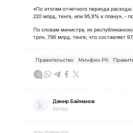
«По итогам отчетного периода расходы 
220 млрд. тенге, или 95,9% к плану», - п
По словам министра, из республиканск
трлн. 796 млрд. тенге, что составляет 9
Правительство
Минфин РК
Правит
Дамир Байманов
Автор
14:34, 30 Июля 2026