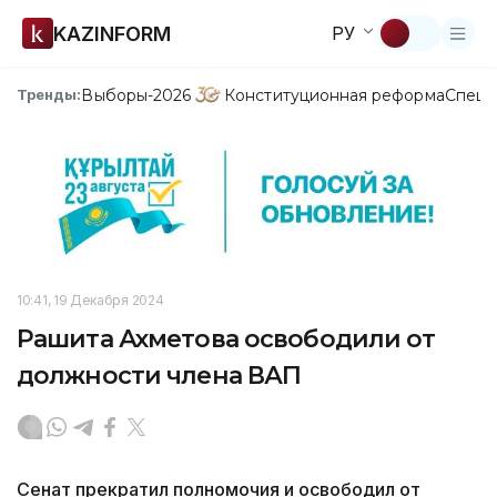
KAZINFORM
РУ
Выборы-2026
Конституционная реформа
Спецп
Тренды:
10:41, 19 Декабря 2024
Рашита Ахметова освободили от
должности члена ВАП
Сенат прекратил полномочия и освободил от