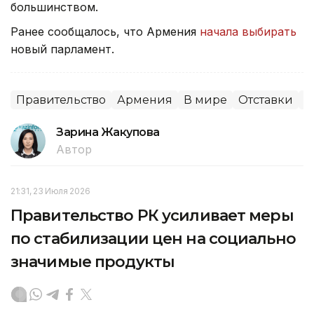
большинством.
Ранее сообщалось, что Армения
начала выбирать
новый парламент.
Правительство
Армения
В мире
Отставки
П
Зарина Жакупова
Автор
21:31, 23 Июля 2026
Правительство РК усиливает меры
по стабилизации цен на социально
значимые продукты