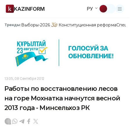
KAZINFORM
РУ
Выборы-2026
Конституционная реформа
Спецп
Тренды:
13:05, 08 Сентября 2012
Работы по восстановлению лесов
на горе Мохнатка начнутся весной
2013 года - Минсельхоз РК