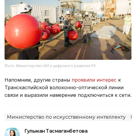
Фото: Министерство ИИ и цифрового развития РК
Напомним, другие страны
проявили интерес
к
Транскаспийской волоконно-оптической линии
связи и выразили намерение подключиться к сети.
Министерство по искусственному интеллекту
К
Гульжан Тасмаганбетова