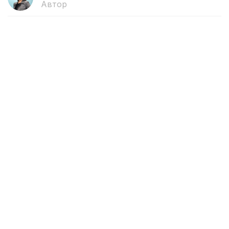
Автор
17:12, 31 Июля 2026
Массовые задержания за
пропаганду преступности в
интернете провели в Турции
В ходе спецоперации в 52 провинциях Турции
задержаны 216 подозреваемых, передает
собственный корреспондент агентства Kazinform
в Анкаре.