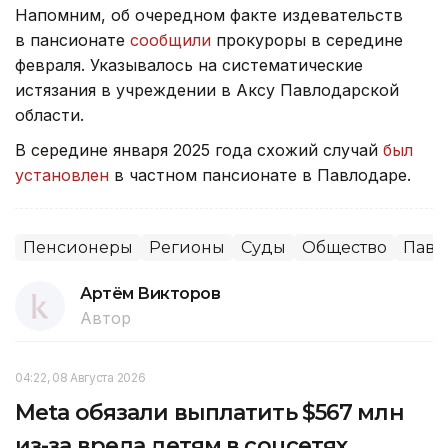
Напомним, об очередном факте издевательств
в пансионате
сообщили
прокуроры в середине
февраля. Указывалось на систематические
истязания в учреждении в Аксу Павлодарской
области.
В середине января 2025 года схожий случай
был
установлен
в частном пансионате в Павлодаре.
Пенсионеры
Регионы
Суды
Общество
Павл
Артём Викторов
Автор
04:22, 08 Августа 2026
Meta обязали выплатить $567 млн
из-за вреда детям в соцсетях