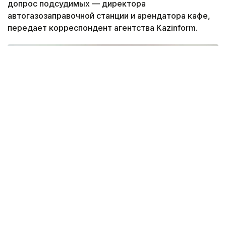
допрос подсудимых — директора
автогазозаправочной станции и арендатора кафе,
передает корреспондент агентства Kazinform.
Фото: Айгуль Мырзагаликызы
Дело рассматривает судья Бурабайского
районного суда Асель Ильясова.
На скамье подсудимых находятся арендатор