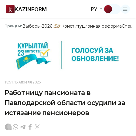
KAZINFORM
РУ
Выборы-2026
Конституционная реформа
Спецп
Тренды:
13:51, 15 Апреля 2025
Работницу пансионата в
Павлодарской области осудили за
истязание пенсионеров