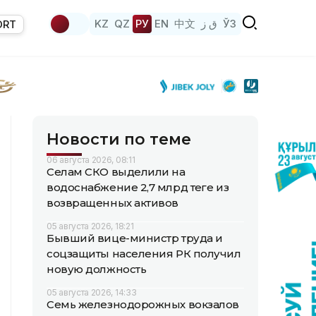
KZ
QZ
РУ
EN
中文
ق ز
ЎЗ
ORT
Новости по теме
06 августа 2026, 08:11
Селам СКО выделили на
водоснабжение 2,7 млрд теңге из
возвращенных активов
05 августа 2026, 18:21
Бывший вице-министр труда и
соцзащиты населения РК получил
новую должность
05 августа 2026, 14:33
Семь железнодорожных вокзалов