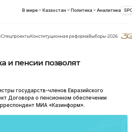
В мире
Казахстан
Политика
Аналитика
SP
е
Спецпроекты
Конституционная реформа
Выборы-2026
жа и пенсии позволят
стры государств-членов Евразийского
ект Договора о пенсионном обеспечении
орреспондент МИА «Казинформ».