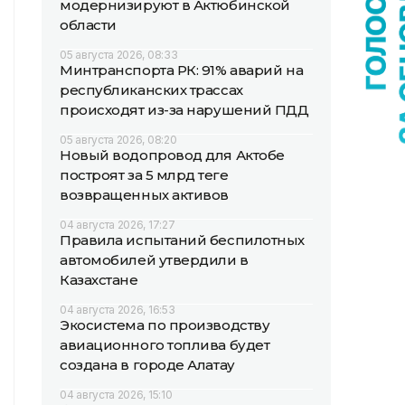
модернизируют в Актюбинской
области
05 августа 2026, 08:33
Минтранспорта РК: 91% аварий на
республиканских трассах
происходят из-за нарушений ПДД
05 августа 2026, 08:20
Новый водопровод для Актобе
построят за 5 млрд теңге
возвращенных активов
04 августа 2026, 17:27
Правила испытаний беспилотных
автомобилей утвердили в
Казахстане
04 августа 2026, 16:53
Экосистема по производству
авиационного топлива будет
создана в городе Алатау
04 августа 2026, 15:10