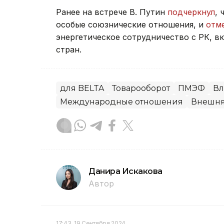
Ранее на встрече В. Путин
подчеркнул
, 
особые союзнические отношения, и
отм
энергетическое сотрудничество с РК, в
стран.
для BELTA
Товарооборот
ПМЭФ
Вл
Международные отношения
Внешня
Данира Искакова
Автор
17:43, 19 Сентября 2024