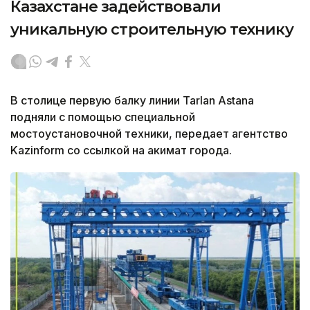
Казахстане задействовали
уникальную строительную технику
В столице первую балку линии Tarlan Astana
подняли с помощью специальной
мостоустановочной техники, передает агентство
Kazinform со ссылкой на акимат города.