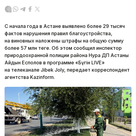
С начала года в Астане выявлено более 29 тысяч
фактов нарушения правил благоустройства,
на виновных наложены штрафы на общую сумму
более 57 млн теңге. Об этом сообщил инспектор
природоохранной полиции района Нура ДП Астаны
Айдын Есполов в программе «Бүгін LIVE»
на телеканале Jibek Joly, передает корреспондент
агентства Kazinform.