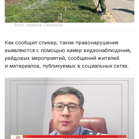
Фото: Назерке Саниязова
Как сообщил спикер, такие правонарушения
выявляются с помощью камер видеонаблюдения,
рейдовых мероприятий, сообщений жителей
и материалов, публикуемых в социальных сетях.