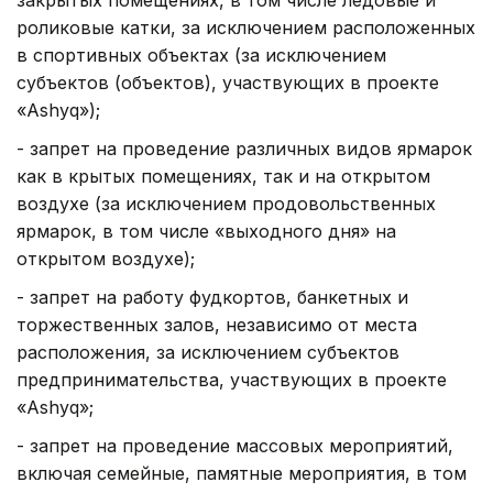
роликовые катки, за исключением расположенных
в спортивных объектах (за исключением
субъектов (объектов), участвующих в проекте
«Ashyq»);
- запрет на проведение различных видов ярмарок
как в крытых помещениях, так и на открытом
воздухе (за исключением продовольственных
ярмарок, в том числе «выходного дня» на
открытом воздухе);
- запрет на работу фудкортов, банкетных и
торжественных залов, независимо от места
расположения, за исключением субъектов
предпринимательства, участвующих в проекте
«Ashyq»;
- запрет на проведение массовых мероприятий,
включая семейные, памятные мероприятия, в том