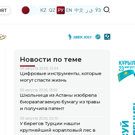
KZ
QZ
РУ
EN
中文
ق ز
ЎЗ
ORT
Новости по теме
06 августа 2026, 12:44
Цифровые инструменты, которые
могут спасти жизнь
05 августа 2026, 15:55
Школьница из Астаны изобрела
биоразлагаемую бумагу из травы
и получила патент
05 августа 2026, 02:10
У берегов Турции нашли
крупнейший коралловый лес в