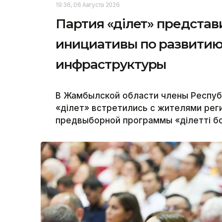
19:36, 06 Августа 2026
Партия «Әділет» предста
инициативы по развитию
инфраструктуры
В Жамбылской области члены Респуб
«Әділет» встретились с жителями ре
предвыборной программы «Әділетті бо