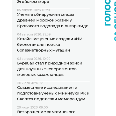
Эгейском море
05 августа 2026, 01:23
Ученые обнаружили следы
древней морской жизни у
Кровавого водопада в Антарктиде
04 августа 2026, 23:59
Китайские ученые создали «ИИ-
биолога» для поиска
болезнетворных мутаций
03 августа 2026, 10:00
Бурабай стал природной зоной
для научных экспериментов
молодых казахстанцев
30 июля 2026, 22:09
Совместные исследования и
подготовка ученых: Миннауки РК и
Сколтех подписали меморандум
26 июля 2026, 09:00
Возвращение алматинского