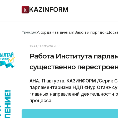
KAZINFORM
Акорда
Назначения
Закон и порядок
Дось
Тренды:
16:41, 11 Августа 2009
Работа Института парла
существенно перестроена
АНА. 11 августа. КАЗИНФОРМ /Серик С
парламентаризма НДП «Нур Отан» су
главных направлений деятельности 
процесса.