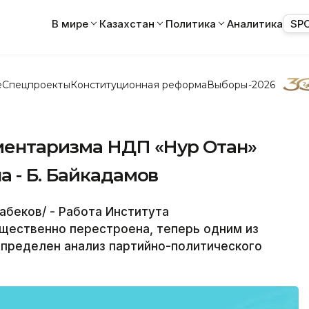
В мире
Казахстан
Политика
Аналитика
SP
е
Спецпроекты
Конституционная реформа
Выборы-2026
ментаризма НДП «Нур Отан»
 - Б. Байкадамов
абеков/ - Работа Института
щественно перестроена, теперь одним из
определен анализ партийно-политического