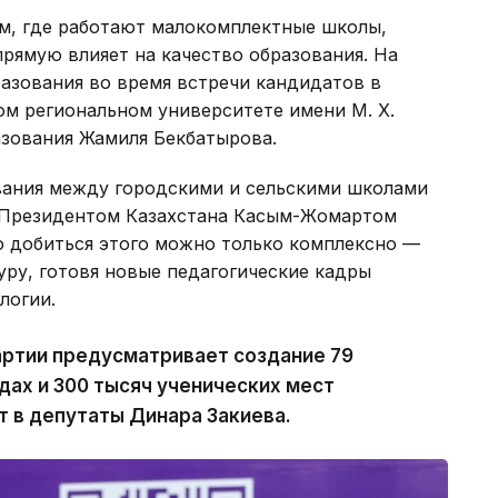
ам, где работают малокомплектные школы,
прямую влияет на качество образования. На
азования во время встречи кандидатов в
ом региональном университете имени М. Х.
азования Жамиля Бекбатырова.
вания между городскими и сельскими школами
х Президентом Казахстана Касым-Жомартом
то добиться этого можно только комплексно —
ру, готовя новые педагогические кадры
логии.
ртии предусматривает создание 79
дах и 300 тысяч ученических мест
т в депутаты Динара Закиева.