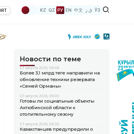
KZ
QZ
РУ
EN
中文
ق ز
ЎЗ
ORT
Новости по теме
07 августа 2026, 09:48
Более 3,1 млрд теңге направили на
обновление техники резервата
«Семей Орманы»
07 августа 2026, 09:00
Готовы ли социальные объекты
Актюбинской области к
отопительному сезону
07 августа 2026, 06:30
Казахстанцев предупредили о