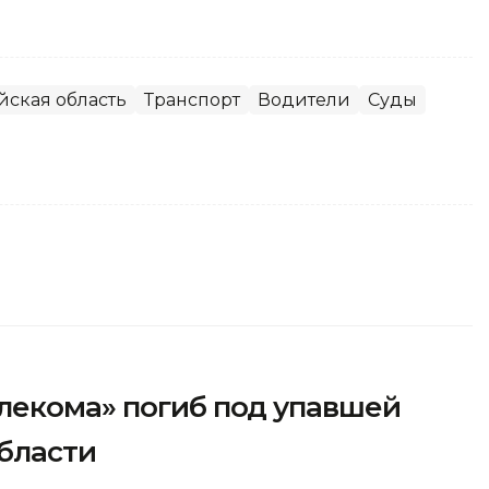
йская область
Транспорт
Водители
Суды
лекома» погиб под упавшей
области