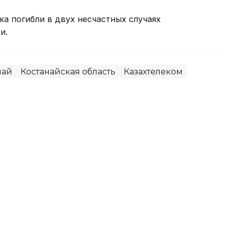
ека погибли в двух несчастных случаях
и.
чай
Костанайская область
Казахтелеком
годовых: в Костанае осудили