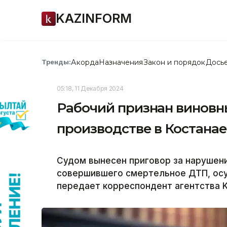
KAZINFORM
Акорда
Назначения
Закон и порядок
Дось
Тренды:
05:18, 11 Декабря 2024
Рабочий признан виновны
производстве в Костана
Судом вынесен приговор за нарушени
совершившего смертельное ДТП, осуд
передает корреспондент агентства K