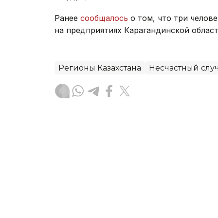
Ранее
сообщалось
о том, что три челов
на предприятиях Карагандинской област
Регионы Казахстана
Несчастный слу
Дарья Аверченко
Автор
10:22, 06 Августа 2026
Выдавал займы под 120% 