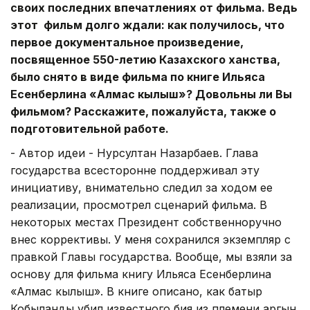
своих последних впечатлениях от фильма. Ведь
этот фильм долго ждали: как получилось, что
первое документальное произведение,
посвященное 550-летию Казахского ханства,
было снято в виде фильма по книге Ильяса
Есенберлина «Алмас кылыш»? Довольны ли Вы
фильмом? Расскажите, пожалуйста, также о
подготовительной работе.
- Автор идеи - Нурсултан Назарбаев. Глава
государства всесторонне поддерживал эту
инициативу, внимательно следил за ходом ее
реализации, просмотрел сценарий фильма. В
некоторых местах Президент собственноручно
внес коррективы. У меня сохранился экземпляр с
правкой Главы государства. Вообще, мы взяли за
основу для фильма книгу Ильяса Есенберлина
«Алмас кылыш». В книге описано, как батыр
Кобыланды убил известного бия из племени аргын