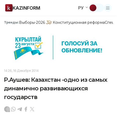
KAZINFORM
РУ
Выборы-2026
Конституционная реформа
Спецп
Тренды:
14:26, 16 Декабря 2014
Р.Аушев: Казахстан -одно из самых
динамично развивающихся
государств