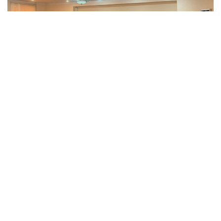
Фото: Татьяна Корякина / Kazinform
В ходе судебного заседания представители
потерпевшей стороны заявили гражданский иск
о возмещении материального и морального
вреда.
Как отметил адвокат Аянхан Омаров,
в соответствии со статьей 106 Уголовно-
процессуального кодекса Казахстана