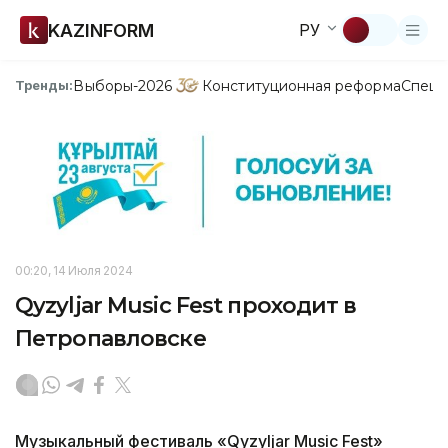
KAZINFORM
РУ
Выборы-2026
Конституционная реформа
Спецп
Тренды:
00:20, 14 Июля 2024
Qyzyljar Music Fest проходит в
Петропавловске
Музыкальный фестиваль «Qyzyljar Music Fest»