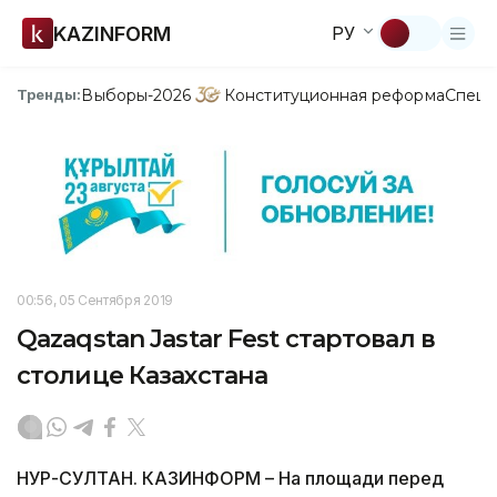
KAZINFORM
РУ
Выборы-2026
Конституционная реформа
Спецп
Тренды:
00:56, 05 Сентября 2019
Qazaqstan Jastar Fest стартовал в
столице Казахстана
НУР-СУЛТАН. КАЗИНФОРМ – На площади перед