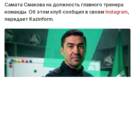
Самата Смакова на должность главного тренера
команды. Об этом клуб сообщил в своем
Instagram
,
передает Kazinform.
Фото: instagram.com/fc_atyrau
Для Смакова это не первый опыт работы в
качестве главного тренера. В разные годы он
входил в тренерский штаб «Ордабасы»,