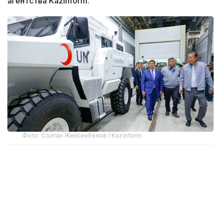
агентства Kazinform.
Фото: Солтан Жексенбеков / Kazinform
Предприятие выпускает бронированные колесные
машины Arlan и Alan-2, семейство боевых
бронированных машин Barys в конфигурациях
4×4, 6×6 и 8×8, а также перспективную
плавающую колесную платформу Terrex-Barys-A