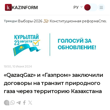
KAZINFORM
РУ
Выборы-2026
Конституционная реформа
Спецп
Тренды:
19:50, 10 Июня 2024
«QazaqGaz» и «Газпром» заключили
договоры на транзит природного
газа через территорию Казахстана