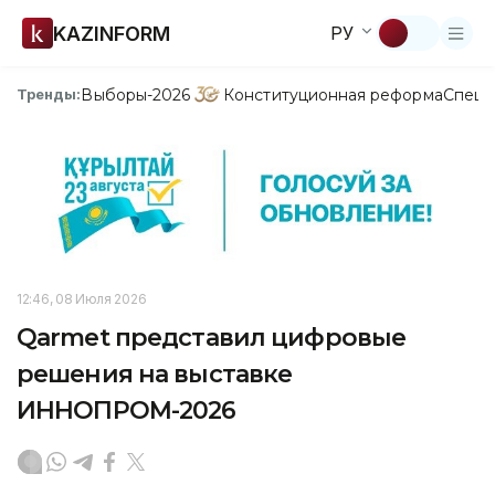
KAZINFORM
РУ
Выборы-2026
Конституционная реформа
Спецп
Тренды:
12:46, 08 Июля 2026
Qarmet представил цифровые
решения на выставке
ИННОПРОМ-2026