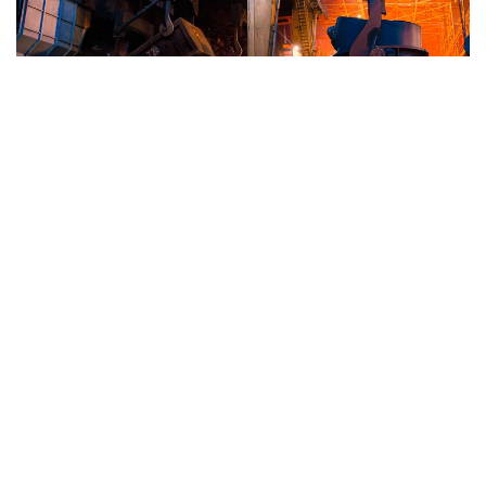
Фото: «Qarmet»
Достигнутые договоренности стали результатом
совместной работы компаний, государственных
органов и отраслевых ассоциаций. В течение
последних месяцев участники вырабатывали
механизм, который позволит организовать
прозрачную и эффективную систему адресного
обеспечения казахстанских предприятий
металлоломом. Особое внимание уделялось
созданию условий, при которых стратегически