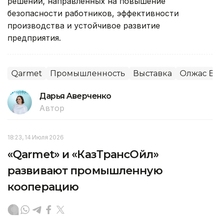
решений, направленных на повышение
безопасности работников, эффективности
производства и устойчивое развитие
предприятия.
Qarmet
Промышленность
Выставка
Олжас Бе
Дарья Аверченко
Автор
18:23, 14 Июля 2026
«Qarmet» и «КазТрансОйл»
развивают промышленную
кооперацию