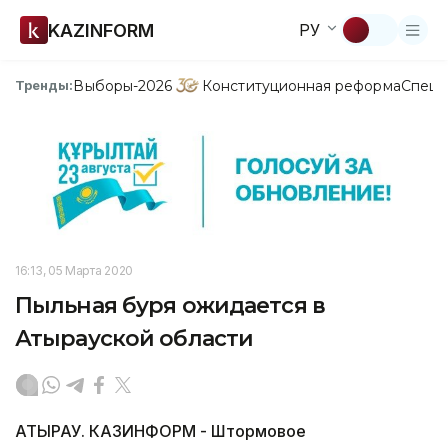
KAZINFORM
РУ
Выборы-2026
Конституционная реформа
Спецп
Тренды:
16:13, 05 Марта 2020
Пыльная буря ожидается в
Атырауской области
АТЫРАУ. КАЗИНФОРМ - Штормовое