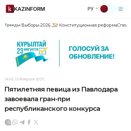
KAZINFORM
РУ
Выборы-2026
Конституционная реформа
Спецп
Тренды:
14:00, 13 Февраля 2020
Пятилетняя певица из Павлодара
завоевала гран-при
республиканского конкурса