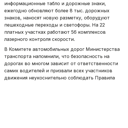
информационные табло и дорожные знаки,
ежегодно обновляют более 8 тыс. дорожных
знаков, наносят новую разметку, оборудуют
пешеходные переходы и светофоры. На 22
платных участках работают 56 комплексов
лазерного контроля скорости.
В Комитете автомобильных дорог Министерства
транспорта напомнили, что безопасность на
дорогах во многом зависит от ответственности
самих водителей и призвали всех участников
движения неукоснительно соблюдать Правила
дорожного движения.
Как сообщалось ранее, второго за неделю
дрифтера на BMW
арестовали
на 10 суток в
Таразе. Более 800 нарушений ПДД
выявили
в
Павлодарской области.