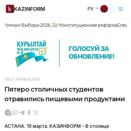
KAZINFORM
РУ
Выборы-2026
Конституционная реформа
Спецп
Тренды:
08:22, 19 Марта 2009
Пятеро столичных студентов
отравились пищевыми продуктами
АСТАНА. 19 марта. КАЗИНФОРМ – В столице