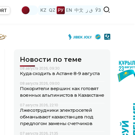
KZ
QZ
РУ
EN
中文
ق ز
ЎЗ
ORT
Новости по теме
08 августа 2026, 09:30
Куда сходить в Астане 8-9 августа
08 августа 2026, 09:00
Покорители вершин: как готовят
военных альпинистов в Казахстане
07 августа 2026, 22:10
Лжесотрудники электросетей
обманывают казахстанцев под
предлогом замены счетчиков
07 августа 2026, 21:35