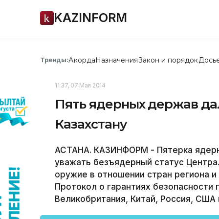
KAZINFORM
Акорда
Назначения
Закон и порядок
Дось
Тренды:
11:37, 07 Мая 2014
Пять ядерных держав да
Казахстану
АСТАНА. КАЗИНФОРМ - Пятерка ядерн
уважать безъядерный статус Централ
оружие в отношении стран региона и 
Протокол о гарантиях безопасности 
Великобритания, Китай, Россия, США