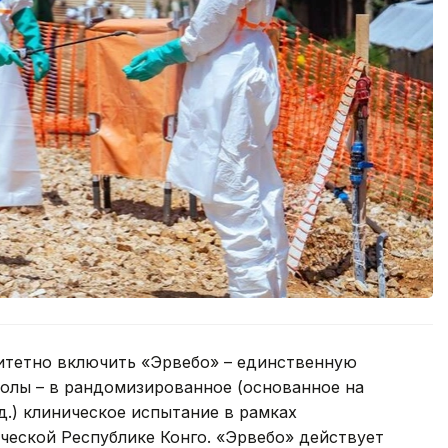
итетно включить «Эрвебо» – единственную
олы – в рандомизированное (основанное на
д.) клиническое испытание в рамках
еской Республике Конго. «Эрвебо» действует