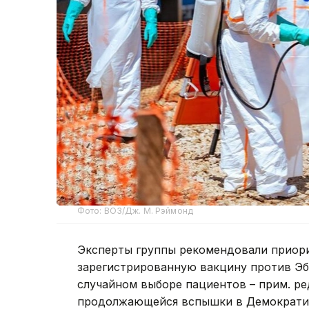
Фото: ВОЗ/Дж. М. Рэймонд
Эксперты группы рекомендовали приор
зарегистрированную вакцину против Эб
случайном выборе пациентов – прим. ре
продолжающейся вспышки в Демократич