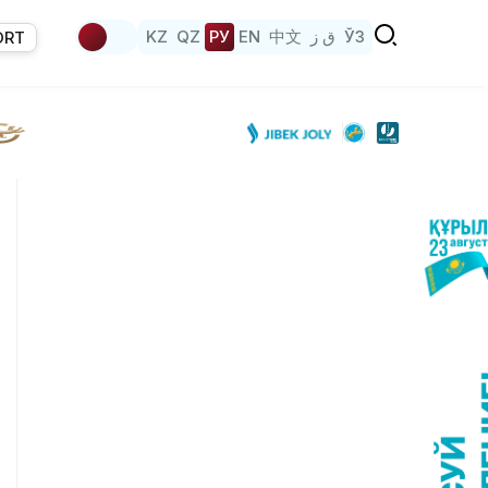
KZ
QZ
РУ
EN
中文
ق ز
ЎЗ
ORT