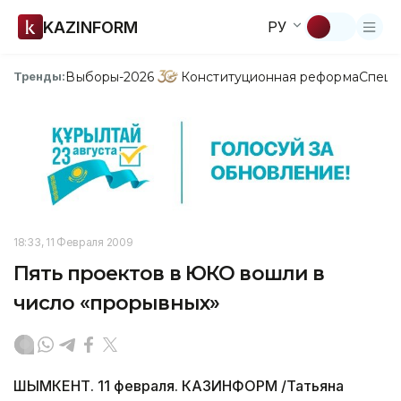
KAZINFORM
РУ
Выборы-2026
Конституционная реформа
Спецп
Тренды:
18:33, 11 Февраля 2009
Пять проектов в ЮКО вошли в
число «прорывных»
ШЫМКЕНТ. 11 февраля. КАЗИНФОРМ /Татьяна