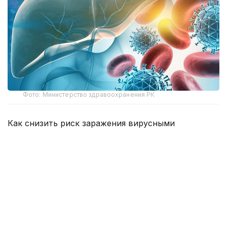
Фото: Министерство здравоохранения РК
Как снизить риск заражения вирусными
гепатитами, рассказала заместитель
руководителя Департамента санитарно-
эпидемиологического контроля Астаны Жанна
Пралиева.
По ее словам, показатель заболеваемости острым
вирусным гепатитом В составил 0,38 на 100 тысяч
населения, что на 28% ниже, чем за аналогичный