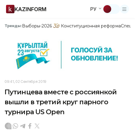
KAZINFORM
РУ
Выборы-2026
Конституционная реформа
Спецп
Тренды:
09:41, 02 Сентября 2019
Путинцева вместе с россиянкой
вышли в третий круг парного
турнира US Open