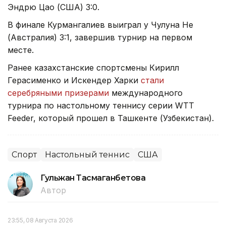
Эндрю Цао (США) 3:0.
В финале Курмангалиев выиграл у Чулуна Не
(Австралия) 3:1, завершив турнир на первом
месте.
Ранее казахстанские спортсмены Кирилл
Герасименко и Искендер Харки
стали
серебряными призерами
международного
турнира по настольному теннису серии WTT
Feeder, который прошел в Ташкенте (Узбекистан).
Спорт
Настольный теннис
США
Гульжан Тасмаганбетова
Автор
23:55, 08 Августа 2026