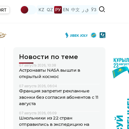
KZ
QZ
РУ
EN
中文
ق ز
ЎЗ
ORT
Новости по теме
07 августа 2026, 10:38
Астронавты NASA вышли в
открытый космос
07 августа 2026, 06:04
Франция запретит рекламные
звонки без согласия абонентов с 11
августа
07 августа 2026, 05:09
Школьники из 22 стран
отправились в экспедицию на