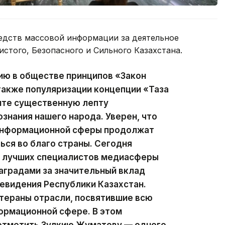
едств массовой информации за деятельное
истого, Безопасного и Сильного Казахстана.
ию в обществе принципов «Закон
 также популяризации концепции «Таза
сите существенную лепту
ознания нашего народа. Уверен, что
 информационной сферы продолжат
ься во благо страны. Сегодня
ии лучших специалистов медиасферы
аградами за значительный вклад
левидения Республики Казахстан.
тераны отрасли, посвятившие всю
ормационной сфере. В этом
 отметить Зулкию Жуматову — одного