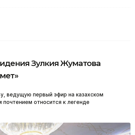
видения Зулкия Жуматова
рмет»
у, ведущую первый эфир на казахском
м почтением относится к легенде