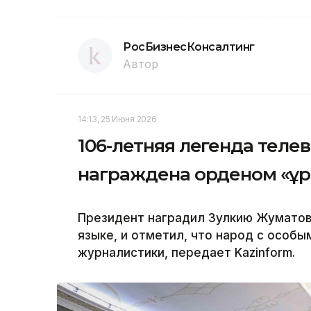
РосБизнесКонсалтинг
Автор
14:13, 25 Июня 2026
106-летняя легенда теле
награждена орденом «Құ
Президент наградил Зулкию Жуматов
языке, и отметил, что народ с особы
журналистики, передает Kazinform.