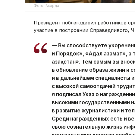
Фото: Акорда
Президент поблагодарил работников ср
участие в построении Справедливого, Ч
— Вы способствуете укоренен
и Порядок», «Адал азамат», а
Қазақстан». Тем самым вы вно
в обновление образа жизни и с
и в дальнейшем специалисты
с высокой самоотдачей трудит
я подписал Указ о награжден
высокими государственными н
в развитие журналистики и те
Среди награжденных есть и ве
свою сознательную жизнь инф
контексте мне хочется особо