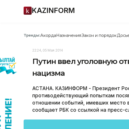
KAZINFORM
Акорда
Назначения
Закон и порядок
Дось
Тренды:
22:24, 05 Мая 2014
Путин ввел уголовную от
нацизма
АСТАНА. КАЗИНФОРМ - Президент Рос
противодействующий попыткам посяг
отношении событий, имевших место в
сообщает РБК со ссылкой на пресс-с