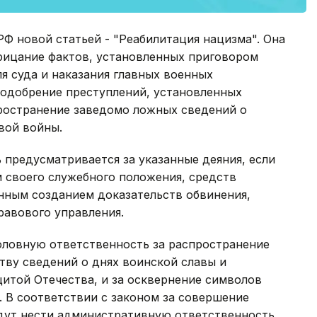
Ф новой статьей - "Реабилитация нацизма". Она
трицание фактов, установленных приговором
я суда и наказания главных военных
 одобрение преступлений, установленных
пространение заведомо ложных сведений о
вой войны.
предусматривается за указанные деяния, если
 своего служебного положения, средств
нным созданием доказательств обвинения,
равового управления.
оловную ответственность за распространение
ву сведений о днях воинской славы и
щитой Отечества, и за осквернение символов
 В соответствии с законом за совершение
дут нести административную ответственность.